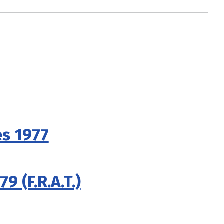
es 1977
9 (F.R.A.T.)