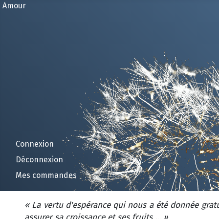
Amour
Connexion
Déconnexion
Mes commandes
« La vertu d'espérance qui nous a été donnée grat
assurer sa croissance et ses fruits ... »