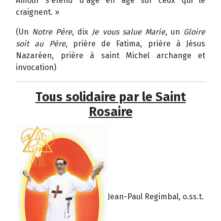
Amour s'étend d'âge en âge sur ceux qui le
craignent. »
(Un
Notre Père
, dix
Je vous salue Marie
, un
Gloire
soit au Père
, prière de Fatima, prière à Jésus
Nazaréen, prière à saint Michel archange et
invocation)
Tous solidaire par le Saint
Rosaire
Jean-Paul Regimbal, o.ss.t.