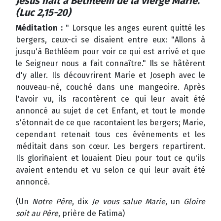
Jésus naît à Bethléem de la vierge Marie.
(Luc 2,15-20)
Méditation :
" Lorsque les anges eurent quitté les
bergers, ceux-ci se disaient entre eux: "Allons à
jusqu'à Bethléem pour voir ce qui est arrivé et que
le Seigneur nous a fait connaître." Ils se hâtèrent
d'y aller. Ils découvrirent Marie et Joseph avec le
nouveau-né, couché dans une mangeoire. Après
l'avoir vu, ils racontèrent ce qui leur avait été
annoncé au sujet de cet Enfant, et tout le monde
s'étonnait de ce que racontaient les bergers; Marie,
cependant retenait tous ces événements et les
méditait dans son cœur. Les bergers repartirent.
Ils glorifiaient et louaient Dieu pour tout ce qu'ils
avaient entendu et vu selon ce qui leur avait été
annoncé.
(Un
Notre Père
, dix
Je vous salue Marie
, un
Gloire
soit au Père
, prière de Fatima)